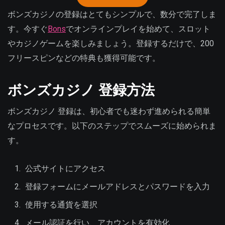
ボンズカジノの登録はとてもシンプルで、数分で完了しま
す。今すぐ
Bons
でオンラインプレイを始めて、スロット
やカジノゲームを楽しみましょう。登録するだけで、200
フリースピンなどの特典も獲得可能です。
ボンズカジノ 登録方法
ボンズカジノ 登録は、初心者でも迷わず進められる簡単
なプロセスです。以下のステップでスムーズに始められま
す。
公式サイトにアクセス
登録フォームにメールアドレスとパスワードを入力
使用する通貨を選択
メール認証を行い、アカウントを有効化