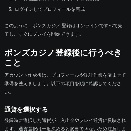
ログインしてプロフィールを完成
このように、ボンズカジノ 登録はオンラインですべて完
了し、すぐにプレイを開始できます。
ボンズカジノ登録後に行うべき
こと
アカウント作成後は、プロフィールや認証作業を済ませて
準備を整えましょう。以下の項目を順に確認してくださ
い。
通貨を選択する
登録時に選択した通貨が、入出金やプレイ通貨に反映され
ます。通貨選択は一度決めると変更できないため注意しま