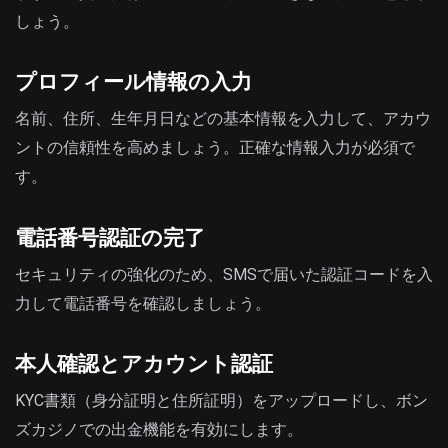
しょう。
プロフィール情報の入力
名前、住所、生年月日などの基本情報を入力して、アカウ
ントの信頼性を高めましょう。正確な情報入力が必須で
す。
電話番号認証の完了
セキュリティの強化のため、SMSで届いた認証コードを入
力して電話番号を確認しましょう。
本人確認とアカウント認証
KYC書類（身分証明と住所証明）をアップロードし、ボン
ズカジノでの出金機能を有効にします。