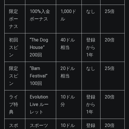
限定
100%入金
1,000ド
なし
25倍
ボー
ボーナス
ル
ナス
初回
“The Dog
40ドル
登録
20倍
スピ
House”
相当
から
ン
200回
1年
限定
“Barn
20ドル
なし
25倍
スピ
Festival”
相当
ン
100回
ライ
Evolution
10ドル
登録
20倍
ブ特
Live ルー
分
から
典
レット
1年
スポ
スポーツ
10ドル
登録
20倍