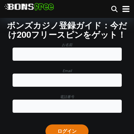
ボンズカジノ登録ガイド：今だ
け200フリースピンをゲット！
お名前
Email
電話番号
ログイン