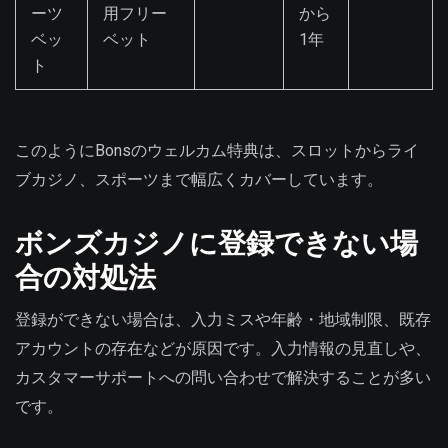
ーツ
用フリー
から
ベッ
ベット
1年
ト
このようにBonsのウェルカム特典は、スロットからライ
ブカジノ、スポーツまで幅広くカバーしています。
ボンズカジノに登録できない場
合の対処法
登録ができない場合は、入力ミスや年齢・地域制限、既存
アカウントの存在などが原因です。入力情報の見直しや、
カスタマーサポートへの問い合わせで解決することが多い
です。