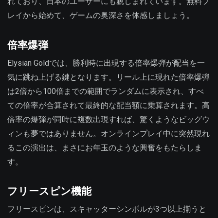
れており、日本のユーザーにも親しまれています。無料プ
レイから始めて、ゲームの奥深さを体感しましょう。
倍率爆弾
Elysian Goldでは、勝利時に出現する倍率爆弾が配当を一
気に跳ね上げる鍵となります。リール上に現れた倍率爆弾
は2倍から100倍までの範囲でランダムに表示され、すべ
ての倍率が合算されて最終的な配当額に乗算されます。高
倍率の爆弾が同時に複数出現すれば、驚くようなビッグウ
ィンも夢ではありません。オンラインプレイ中に突然現れ
るこの演出は、まさにお年玉のような興奮をもたらしま
す。
フリースピン機能
フリースピンは、スキャッターシンボルが3つ以上揃うと