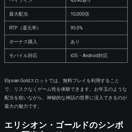
ペイライン
4,096通り
最大配当
10,000倍
RTP（還元率）
95.0%
ボーナス購入
あり
モバイル対応
iOS・Android対応
Elysian Goldスロットでは、無料プレイを利用すること
で、リスクなくゲーム性を体験できます。お年玉のような
配当を狙いながら、神秘的な神話の世界に没入できるのが
最大の魅力です。
エリシオン・ゴールドのシンボ