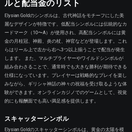
ルと配当金のリスト
Elysian Goldのシンボルは、古代神話をモチーフにした美
麗なデザインが特徴です。低配当シンボルには伝統的なカ
ードマーク（10〜A）が使用され、高配当シンボルには黄
金の月桂冠、神殿、炎の杖、神官などが登場します。これ
らはリール上で左から右へ3つ以上揃うことで配当が発生
します。 また、マルチプライヤーやワイルドシンボルが
組み合わさることで、通常時でも大きな勝利が期待できる
仕様になっています。プレイヤーは戦略的なプレイを楽し
みながら、ギリシャ神話の神々の祝福を受け取るような体
験ができます。オンラインカジノでのゲームとして、視覚
的にも報酬面でも高い満足感を提供します。
スキャッターシンボル
Elysian Goldのスキャッターシンボルは、黄金の太陽を模