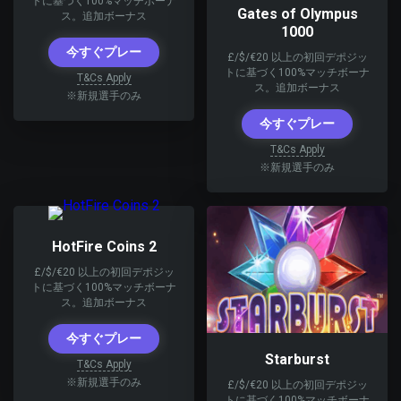
トに基づく100%マッチボーナ
Gates of Olympus
ス。追加ボーナス
1000
今すぐプレー
£/$/€20 以上の初回デポジッ
トに基づく100%マッチボーナ
T&Cs Apply
ス。追加ボーナス
※新規選手のみ
今すぐプレー
T&Cs Apply
※新規選手のみ
HotFire Coins 2
£/$/€20 以上の初回デポジッ
トに基づく100%マッチボーナ
ス。追加ボーナス
今すぐプレー
Starburst
T&Cs Apply
※新規選手のみ
£/$/€20 以上の初回デポジッ
トに基づく100%マッチボーナ