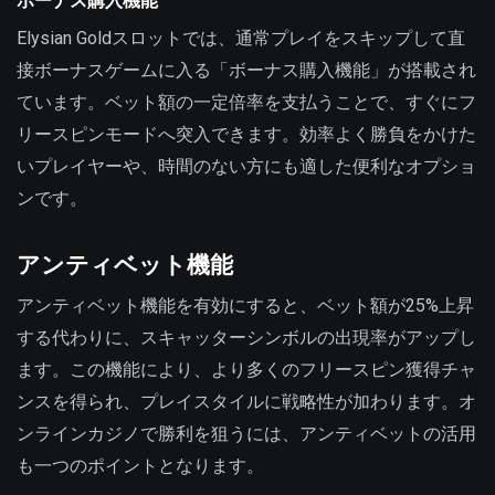
ボーナス購入機能
Elysian Goldスロットでは、通常プレイをスキップして直
接ボーナスゲームに入る「ボーナス購入機能」が搭載され
ています。ベット額の一定倍率を支払うことで、すぐにフ
リースピンモードへ突入できます。効率よく勝負をかけた
いプレイヤーや、時間のない方にも適した便利なオプショ
ンです。
アンティベット機能
アンティベット機能を有効にすると、ベット額が25%上昇
する代わりに、スキャッターシンボルの出現率がアップし
ます。この機能により、より多くのフリースピン獲得チャ
ンスを得られ、プレイスタイルに戦略性が加わります。オ
ンラインカジノで勝利を狙うには、アンティベットの活用
も一つのポイントとなります。