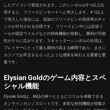
したアイコンで表現されます。このシンボルが3つ以上出
現すると、フリースピンモードへと突入します。4つ以上
で突入した場合には、追加のフリースピンや高倍率のチャ
ンスが付与される仕様です。 フリースピン中には拡張リ
ールや固定ワイルドなどの特殊機能が発動し、勝利の可能
性がさらに広がります。スキャッターシンボルの出現は、
プレイヤーにとって最も期待の高まる瞬間であり、まさに
カジノでお年玉をもらったような感覚を味わえる重要な要
素です。
Elysian Goldのゲーム内容とスペ
シャル機能
Elysian Goldは、神話の神々とともにスリルを体験できる
オンラインカジノスロットです。多彩な特別機能が搭載さ